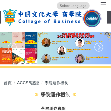
跳
Powered by
Translate
到
主
要
內
容
區
首頁
ACCSB認證
學院運作機制
學院運作機制