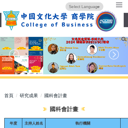
跳
Powered by
Translate
到
主
要
內
容
區
首頁
研究成果
國科會計畫
國科會計畫
年度
主持人姓名
執行機關